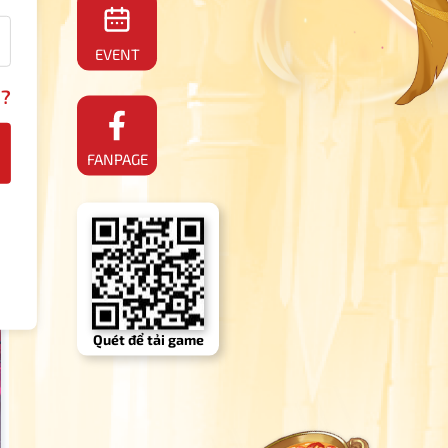
EVENT
u?
FANPAGE
Quét để tải game