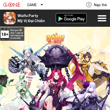
Nạp thẻ
GAME
Waifu Party
Dòng Máu Anh Hùng
Mỹ Vị Đại Chiến
Vườn Hoa Hạnh Phúc
Vận Mệnh Anh Hùng
Hồi Ức Kiếm Thế
Phong Ma Tam Quốc