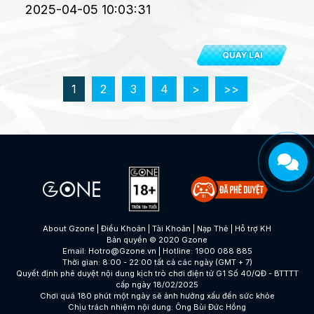
2025-04-05 10:03:31
Thiên Mệnh Đăng Tiên
Liên Minh Chiến Hạm: Tam Cực
1
2
3
4
>
>>
Huyền Thoại Bóng Đá
About Gzone |
Điều Khoản |
Tài Khoản |
Nạp Thẻ |
Hỗ trợ KH
Bản quyền © 2020 Gzone
Email:
Hotro@Gzone.vn
| Hotline: 1900 088 885
Thời gian: 8:00 - 22:00 tất cả các ngày (GMT + 7)
Quyết định phê duyệt nội dung kịch trò chơi điện tử G1 Số 40/QĐ - BTTTT
cấp ngày 18/02/2025
Chơi quá 180 phút một ngày sẽ ảnh hưởng xấu đến sức khỏe
Chịu trách nhiệm nội dung: Ông Bùi Đức Hồng