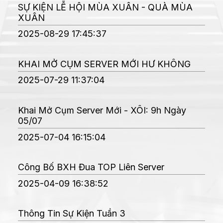
SỰ KIỆN LỄ HỘI MÙA XUÂN - QUÀ MÙA
XUÂN
Mật Mã Gaia
2025-08-29 17:45:37
KHAI MỞ CỤM SERVER MỚI HƯ KHÔNG
Cổ Điển - Thánh Địa AFK
2025-07-29 11:37:04
Khai Mở Cụm Server Mới - XÔI: 9h Ngày
Song Hành - Thánh Địa AFK
05/07
2025-07-04 16:15:04
Đấu Trường Kỳ Lạ
Công Bố BXH Đua TOP Liên Server
2025-04-09 16:38:52
Đại Chiến Giai Điệu
Thông Tin Sự Kiện Tuần 3