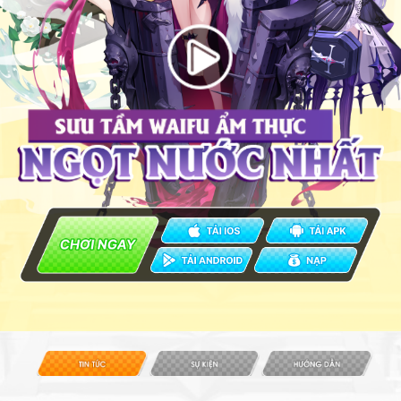
Đại Chiến Tanks
Nhất Niệm Tiêu Dao
Đội Hình Tối Thượng
Mã Tiến Hóa X
Thần Ma: Tam Quốc Xuất Chinh
Vương Quốc Ánh Sáng